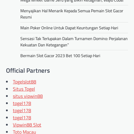
Menyajikan Hal Menarik Kepada Semua Pemain Slot Gacor
Resmi
Main Poker Online Untuk Dapat Keuntungan Setiap Hari
Sensasi Tak Terlupakan Dalam Turnamen Domino: Perjalanan
Kekuatan Dan Ketegangan”
Bermain Slot Gacor 2023 Bet 100 Setiap Hari
Official Partners
Togelslot88
Situs Togel
situs vipwin88
togel178
togel178
togel178
Vipwin88 Slot
Toto Macau