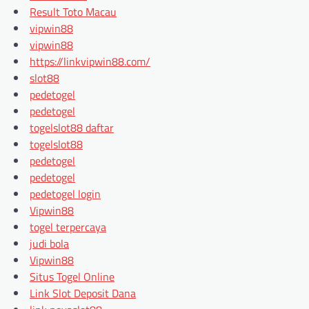
Result Toto Macau
vipwin88
vipwin88
https://linkvipwin88.com/
slot88
pedetogel
pedetogel
togelslot88 daftar
togelslot88
pedetogel
pedetogel
pedetogel login
Vipwin88
togel terpercaya
judi bola
Vipwin88
Situs Togel Online
Link Slot Deposit Dana