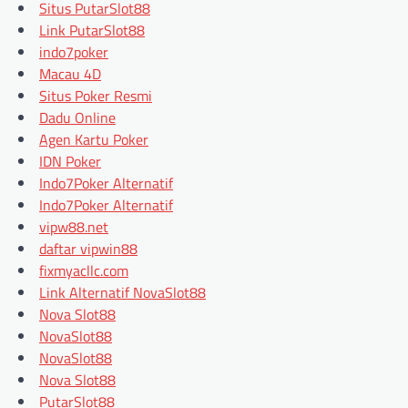
Situs PutarSlot88
Link PutarSlot88
indo7poker
Macau 4D
Situs Poker Resmi
Dadu Online
Agen Kartu Poker
IDN Poker
Indo7Poker Alternatif
Indo7Poker Alternatif
vipw88.net
daftar vipwin88
fixmyacllc.com
Link Alternatif NovaSlot88
Nova Slot88
NovaSlot88
NovaSlot88
Nova Slot88
PutarSlot88