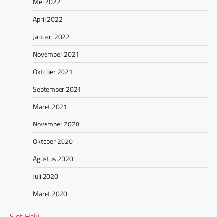
Mei 2022
April 2022
Januari 2022
November 2021
Oktober 2021
September 2021
Maret 2021
November 2020
Oktober 2020
Agustus 2020
Juli 2020
Maret 2020
Slot Hoki