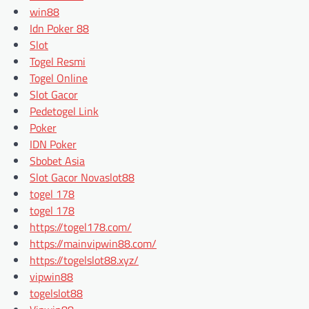
win88
Idn Poker 88
Slot
Togel Resmi
Togel Online
Slot Gacor
Pedetogel Link
Poker
IDN Poker
Sbobet Asia
Slot Gacor Novaslot88
togel 178
togel 178
https://togel178.com/
https://mainvipwin88.com/
https://togelslot88.xyz/
vipwin88
togelslot88